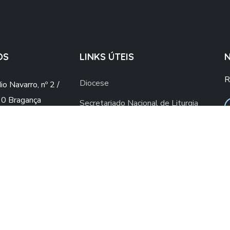
OS
LINKS ÚTEIS
R
Diocese
o Navarro, nº 2 /
0 Bragança
Secretariado Nacional de Liturgia
o@gmail.com
Vaticano
ial.upsb@gmail.com
Conferência Episcopal Portuguesa
960 436 409
ra rede móvel nacional)
2 776 498