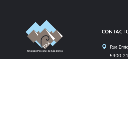
CONTACT
Rua Emídi
5300-21
Unidade Pastoral São Bento
upsbent
Arciprestado de Bragança
apoiosoc
Diocese de Bragança-Miranda
+(351) 
(Chamada pa
DONATIVO
NIF: 50