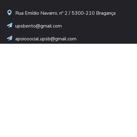
Rua Emídio Navarro, nº 2 / 5300-210 Bragança
upsbento@gmail.com
apoiosocial.upsb@gmail.com
+(351) 960 436 409
(Chamada para rede móvel nacional)
NIF: 502 776 498
LINKS ÚTEIS
Diocese