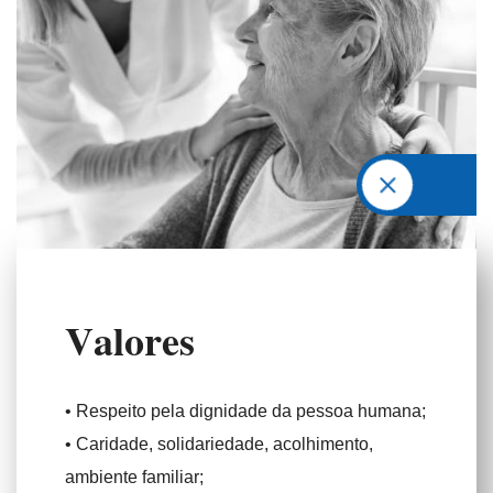
V
a
l
o
r
e
s
• Respeito pela dignidade da pessoa humana;
• Caridade, solidariedade, acolhimento,
ambiente familiar;