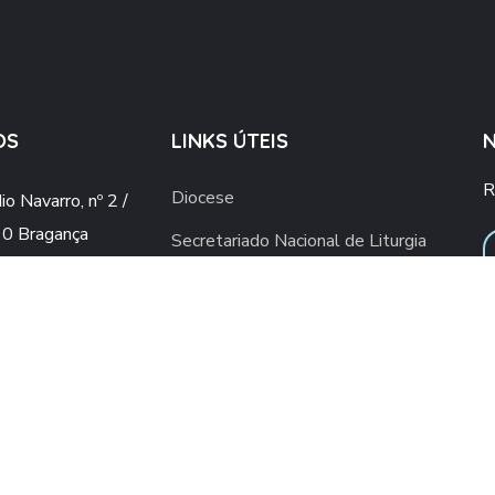
OS
LINKS ÚTEIS
R
Diocese
o Navarro, nº 2 /
0 Bragança
Secretariado Nacional de Liturgia
o@gmail.com
Vaticano
ial.upsb@gmail.com
Conferência Episcopal Portuguesa
960 436 409
ra rede móvel nacional)
2 776 498