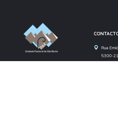
CONTACT
Rua Emídi
5300-21
Unidade Pastoral São Bento
upsbent
Arciprestado de Bragança
apoiosoc
Diocese de Bragança-Miranda
+(351) 
(Chamada pa
DONATIVO
NIF: 50