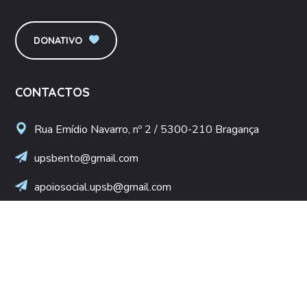
DONATIVO
CONTACTOS
Rua Emídio Navarro, nº 2 / 5300-210 Bragança
upsbento@gmail.com
apoiosocial.upsb@gmail.com
+(351) 960 436 409
(Chamada para rede móvel nacional)
NIF: 502 776 498