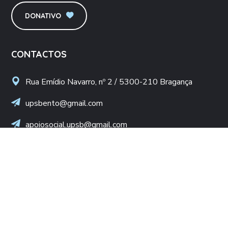
DONATIVO
CONTACTOS
Rua Emídio Navarro, nº 2 / 5300-210 Bragança
upsbento@gmail.com
apoiosocial.upsb@gmail.com
+(351) 960 436 409
(Chamada para rede móvel nacional)
NIF: 502 776 498