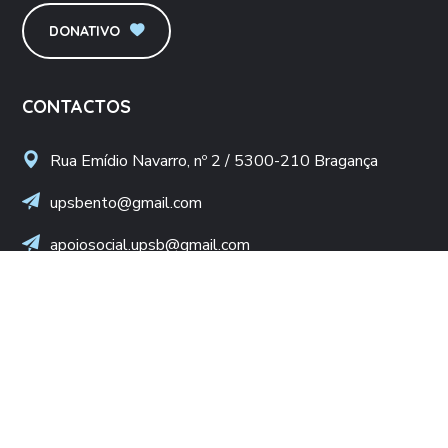
DONATIVO
CONTACTOS
Rua Emídio Navarro, nº 2 / 5300-210 Bragança
upsbento@gmail.com
apoiosocial.upsb@gmail.com
+(351) 960 436 409
(Chamada para rede móvel nacional)
NIF: 502 776 498