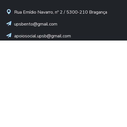
Rua Emídio Navarro, nº 2 / 5300-210 Bragança
upsbento@gmail.com
apoiosocial.upsb@gmail.com
+(351) 960 436 409
(Chamada para rede móvel nacional)
NIF: 502 776 498
LINKS ÚTEIS
Diocese