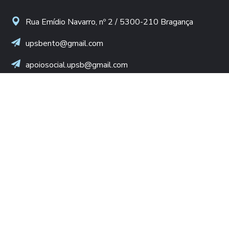
Rua Emídio Navarro, nº 2 / 5300-210 Bragança
upsbento@gmail.com
apoiosocial.upsb@gmail.com
+(351) 960 436 409
(Chamada para rede móvel nacional)
NIF: 502 776 498
LINKS ÚTEIS
Diocese