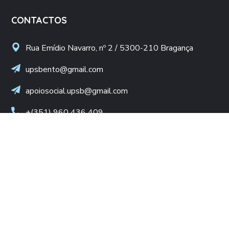
CONTACTOS
Rua Emídio Navarro, nº 2 / 5300-210 Bragança
upsbento@gmail.com
apoiosocial.upsb@gmail.com
+(351) 960 436 409
(Chamada para rede móvel nacional)
NIF: 502 776 498
LINKS ÚTEIS