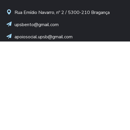
Rua Emídio Navarro, nº 2 / 5300-210 Bragança
upsbento@gmail.com
apoiosocial.upsb@gmail.com
+(351) 960 436 409
(Chamada para rede móvel nacional)
NIF: 502 776 498
LINKS ÚTEIS
Diocese