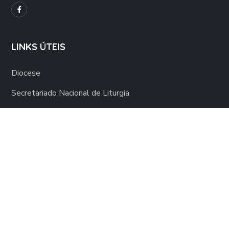
LINKS ÚTEIS
Diocese
Secretariado Nacional de Liturgia
Vaticano
Conferência Episcopal Portuguesa
NEWSLETTER
Receba As Novidades Diretamente No Seu Email.