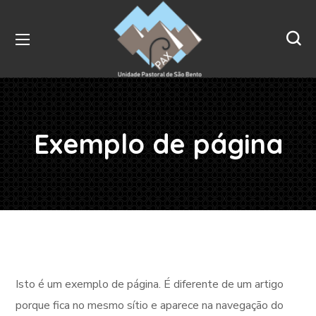
Exemplo de página
Isto é um exemplo de página. É diferente de um artigo
porque fica no mesmo sítio e aparece na navegação do