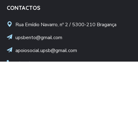
CONTACTOS
Rua Emídio Navarro, nº 2 / 5300-210 Bragança
upsbento@gmail.com
apoiosocial.upsb@gmail.com
+(351) 960 436 409
(Chamada para rede móvel nacional)
NIF: 502 776 498
LINKS ÚTEIS