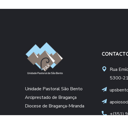
CONTACT
Rua Emídi
5300-21
Unidade Pastoral São Bento
upsbent
Arciprestado de Bragança
apoiosoc
Diocese de Bragança-Miranda
+(351) 
(Chamada pa
DONATIVO