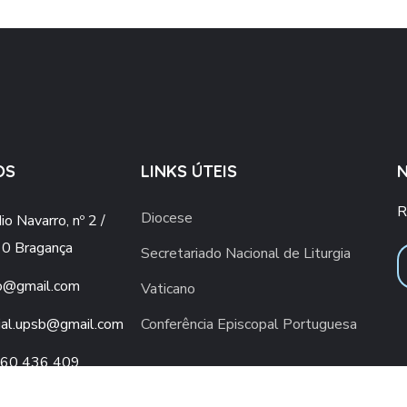
OS
LINKS ÚTEIS
R
Diocese
o Navarro, nº 2 /
0 Bragança
Secretariado Nacional de Liturgia
o@gmail.com
Vaticano
ial.upsb@gmail.com
Conferência Episcopal Portuguesa
960 436 409
ra rede móvel nacional)