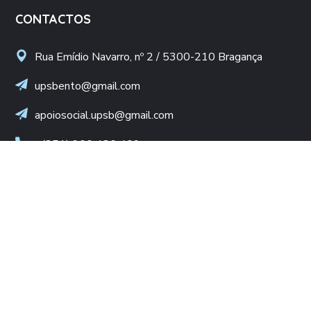
CONTACTOS
Rua Emídio Navarro, nº 2 / 5300-210 Bragança
upsbento@gmail.com
apoiosocial.upsb@gmail.com
+(351) 960 436 409
(Chamada para rede móvel nacional)
NIF: 502 776 498
LINKS ÚTEIS