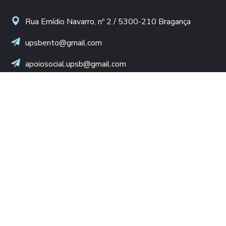
Rua Emídio Navarro, nº 2 / 5300-210 Bragança
upsbento@gmail.com
apoiosocial.upsb@gmail.com
+(351) 960 436 409
(Chamada para rede móvel nacional)
NIF: 502 776 498
LINKS ÚTEIS
Diocese