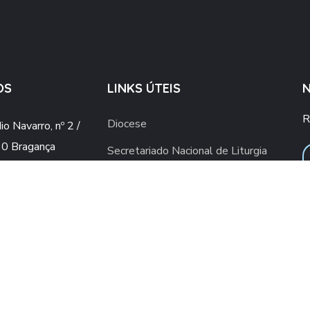
OS
LINKS ÚTEIS
R
Diocese
o Navarro, nº 2 /
0 Bragança
Secretariado Nacional de Liturgia
o@gmail.com
Vaticano
ial.upsb@gmail.com
Conferência Episcopal Portuguesa
960 436 409
ra rede móvel nacional)
2 776 498