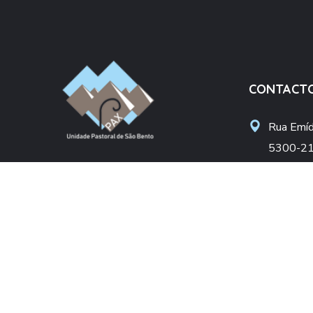
CONTACT
Rua Emídi
5300-21
Unidade Pastoral São Bento
upsbent
Arciprestado de Bragança
apoiosoc
Diocese de Bragança-Miranda
+(351) 
(Chamada pa
DONATIVO
NIF: 50