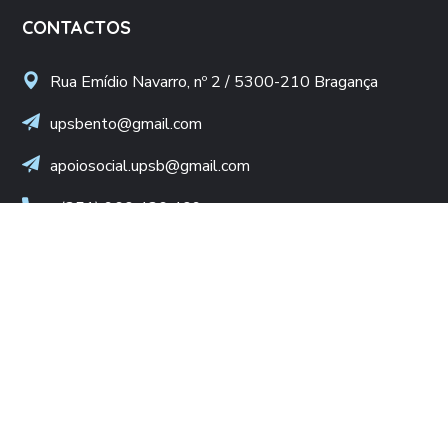
CONTACTOS
Rua Emídio Navarro, nº 2 / 5300-210 Bragança
upsbento@gmail.com
apoiosocial.upsb@gmail.com
+(351) 960 436 409
(Chamada para rede móvel nacional)
NIF: 502 776 498
LINKS ÚTEIS