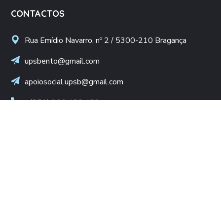
CONTACTOS
Rua Emídio Navarro, nº 2 / 5300-210 Bragança
upsbento@gmail.com
apoiosocial.upsb@gmail.com
+(351) 960 436 409
(Chamada para rede móvel nacional)
NIF: 502 776 498
LINKS ÚTEIS