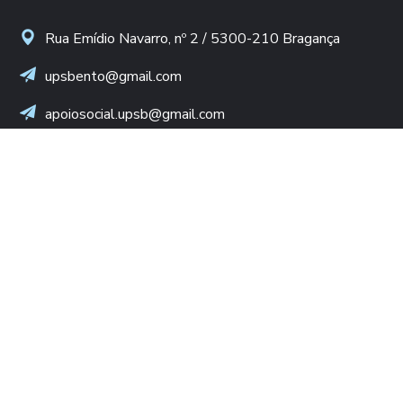
Rua Emídio Navarro, nº 2 / 5300-210 Bragança
upsbento@gmail.com
apoiosocial.upsb@gmail.com
+(351) 960 436 409
(Chamada para rede móvel nacional)
NIF: 502 776 498
LINKS ÚTEIS
Diocese