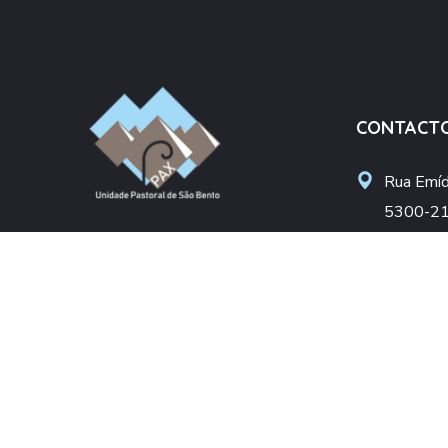
CONTACT
Rua Emídi
5300-21
Unidade Pastoral São Bento
upsbent
Arciprestado de Bragança
apoiosoc
Diocese de Bragança-Miranda
+(351) 
(Chamada pa
DONATIVO
NIF: 50