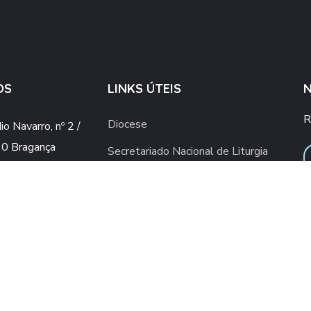
OS
LINKS ÚTEIS
R
Diocese
o Navarro, nº 2 /
0 Bragança
Secretariado Nacional de Liturgia
o@gmail.com
Vaticano
ial.upsb@gmail.com
Conferência Episcopal Portuguesa
960 436 409
ra rede móvel nacional)
2 776 498