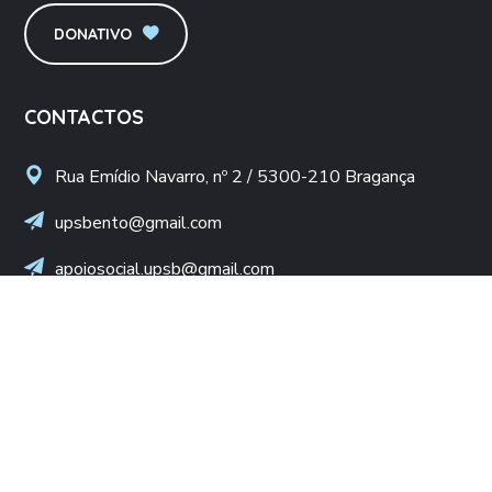
DONATIVO
CONTACTOS
Rua Emídio Navarro, nº 2 / 5300-210 Bragança
upsbento@gmail.com
apoiosocial.upsb@gmail.com
+(351) 960 436 409
(Chamada para rede móvel nacional)
NIF: 502 776 498