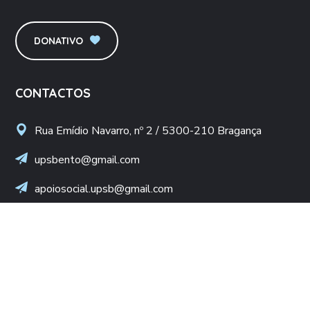
DONATIVO
CONTACTOS
Rua Emídio Navarro, nº 2 / 5300-210 Bragança
upsbento@gmail.com
apoiosocial.upsb@gmail.com
+(351) 960 436 409
(Chamada para rede móvel nacional)
NIF: 502 776 498