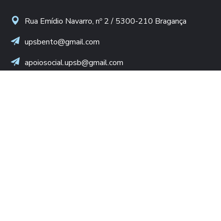
Rua Emídio Navarro, nº 2 / 5300-210 Bragança
upsbento@gmail.com
apoiosocial.upsb@gmail.com
+(351) 960 436 409
(Chamada para rede móvel nacional)
NIF: 502 776 498
LINKS ÚTEIS
Diocese