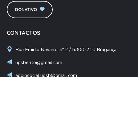
DONATIVO
CONTACTOS
Rua Emídio Navarro, nº 2 / 5300-210 Bragança
upsbento@gmail.com
apoiosocial.upsb@gmail.com
+(351) 960 436 409
(Chamada para rede móvel nacional)
NIF: 502 776 498