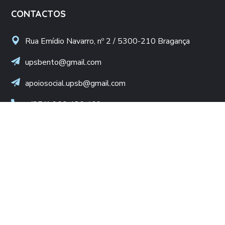
CONTACTOS
Rua Emídio Navarro, nº 2 / 5300-210 Bragança
upsbento@gmail.com
apoiosocial.upsb@gmail.com
+(351) 960 436 409
(Chamada para rede móvel nacional)
NIF: 502 776 498
LINKS ÚTEIS