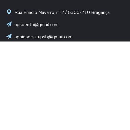
Rua Emídio Navarro, nº 2 / 5300-210 Bragança
upsbento@gmail.com
apoiosocial.upsb@gmail.com
+(351) 960 436 409
(Chamada para rede móvel nacional)
NIF: 502 776 498
LINKS ÚTEIS
Diocese