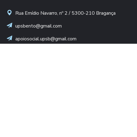
Rua Emídio Navarro, nº 2 / 5300-210 Bragança
upsbento@gmail.com
apoiosocial.upsb@gmail.com
+(351) 960 436 409
(Chamada para rede móvel nacional)
NIF: 502 776 498
LINKS ÚTEIS
Diocese