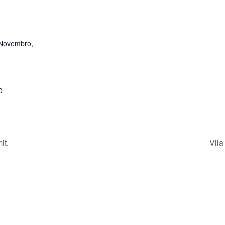
 Novembro,
0
it.
Vila