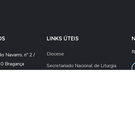
OS
LINKS ÚTEIS
R
Diocese
o Navarro, nº 2 /
0 Bragança
Secretariado Nacional de Liturgia
o@gmail.com
Vaticano
ial.upsb@gmail.com
Conferência Episcopal Portuguesa
960 436 409
ra rede móvel nacional)
2 776 498