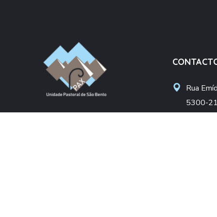
CONTACT
Rua Emídi
5300-21
Unidade Pastoral São Bento
upsbent
Arciprestado de Bragança
apoiosoc
Diocese de Bragança-Miranda
+(351) 
(Chamada pa
DONATIVO
NIF: 50