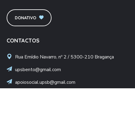
DONATIVO
CONTACTOS
Rua Emídio Navarro, nº 2 / 5300-210 Bragança
upsbento@gmail.com
apoiosocial.upsb@gmail.com
+(351) 960 436 409
(Chamada para rede móvel nacional)
NIF: 502 776 498