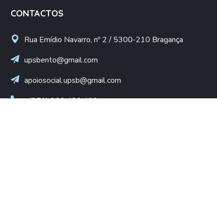
CONTACTOS
Rua Emídio Navarro, nº 2 / 5300-210 Bragança
upsbento@gmail.com
apoiosocial.upsb@gmail.com
+(351) 960 436 409
(Chamada para rede móvel nacional)
NIF: 502 776 498
LINKS ÚTEIS