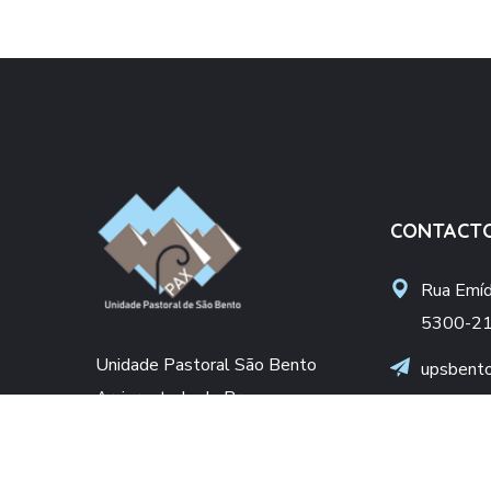
CONTACT
Rua Emídi
5300-21
Unidade Pastoral São Bento
upsbent
Arciprestado de Bragança
apoiosoc
Diocese de Bragança-Miranda
+(351) 