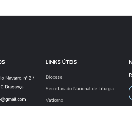
OS
LINKS ÚTEIS
R
Diocese
o Navarro, nº 2 /
0 Bragança
Secretariado Nacional de Liturgia
o@gmail.com
Vaticano
ial.upsb@gmail.com
Conferência Episcopal Portuguesa
960 436 409