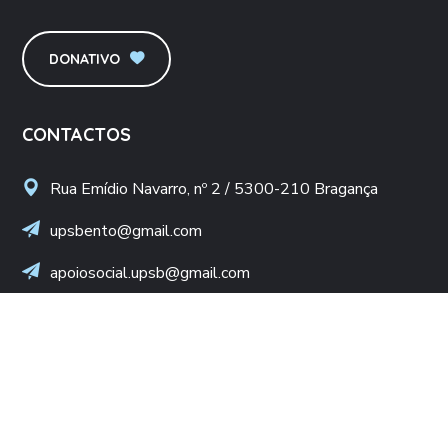
DONATIVO
CONTACTOS
Rua Emídio Navarro, nº 2 / 5300-210 Bragança
upsbento@gmail.com
apoiosocial.upsb@gmail.com
+(351) 960 436 409
(Chamada para rede móvel nacional)
NIF: 502 776 498