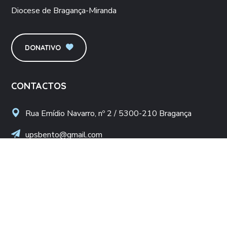
Diocese de Bragança-Miranda
DONATIVO
CONTACTOS
Rua Emídio Navarro, nº 2 / 5300-210 Bragança
upsbento@gmail.com
apoiosocial.upsb@gmail.com
+(351) 960 436 409
(Chamada para rede móvel nacional)
NIF: 502 776 498