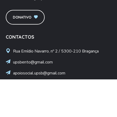
DONATIVO
CONTACTOS
Rua Emídio Navarro, nº 2 / 5300-210 Bragança
upsbento@gmail.com
apoiosocial.upsb@gmail.com
+(351) 960 436 409
(Chamada para rede móvel nacional)
NIF: 502 776 498