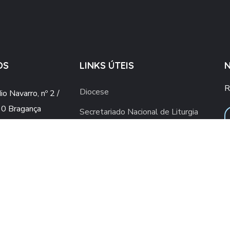
OS
LINKS ÚTEIS
R
Diocese
o Navarro, nº 2 /
0 Bragança
Secretariado Nacional de Liturgia
o@gmail.com
Vaticano
ial.upsb@gmail.com
Conferência Episcopal Portuguesa
960 436 409
ra rede móvel nacional)
2 776 498