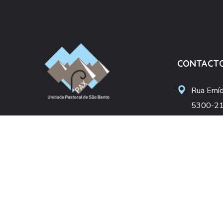
CONTACT
Rua Emídi
5300-21
Unidade Pastoral São Bento
upsbent
Arciprestado de Bragança
apoiosoc
Diocese de Bragança-Miranda
+(351) 
(Chamada pa
DONATIVO
NIF: 50