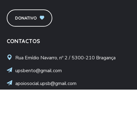
DONATIVO
CONTACTOS
Rua Emídio Navarro, nº 2 / 5300-210 Bragança
upsbento@gmail.com
apoiosocial.upsb@gmail.com
+(351) 960 436 409
(Chamada para rede móvel nacional)
NIF: 502 776 498