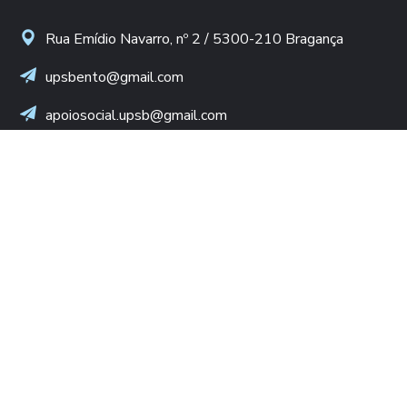
Rua Emídio Navarro, nº 2 / 5300-210 Bragança
upsbento@gmail.com
apoiosocial.upsb@gmail.com
+(351) 960 436 409
(Chamada para rede móvel nacional)
NIF: 502 776 498
LINKS ÚTEIS
Diocese