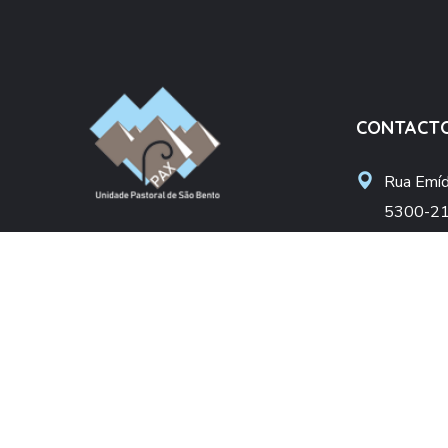
CONTACT
Rua Emídi
5300-21
Unidade Pastoral São Bento
upsbent
Arciprestado de Bragança
apoiosoc
Diocese de Bragança-Miranda
+(351) 
(Chamada pa
DONATIVO
NIF: 50