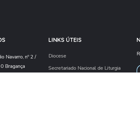
OS
LINKS ÚTEIS
R
Diocese
o Navarro, nº 2 /
0 Bragança
Secretariado Nacional de Liturgia
o@gmail.com
Vaticano
ial.upsb@gmail.com
Conferência Episcopal Portuguesa
960 436 409
ra rede móvel nacional)
2 776 498