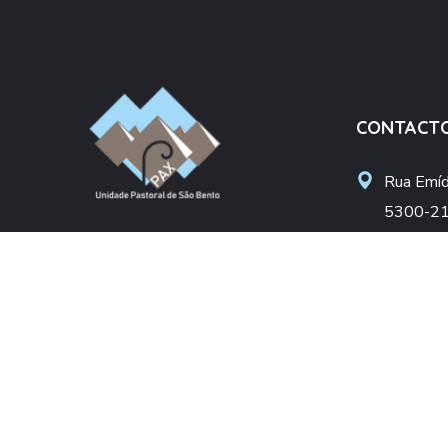
CONTACT
Rua Emídi
5300-21
Unidade Pastoral São Bento
upsbent
Arciprestado de Bragança
apoiosoc
Diocese de Bragança-Miranda
+(351) 
(Chamada pa
DONATIVO
NIF: 50