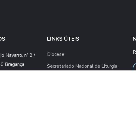
OS
LINKS ÚTEIS
R
Diocese
o Navarro, nº 2 /
0 Bragança
Secretariado Nacional de Liturgia
o@gmail.com
Vaticano
ial.upsb@gmail.com
Conferência Episcopal Portuguesa
960 436 409
ra rede móvel nacional)
2 776 498