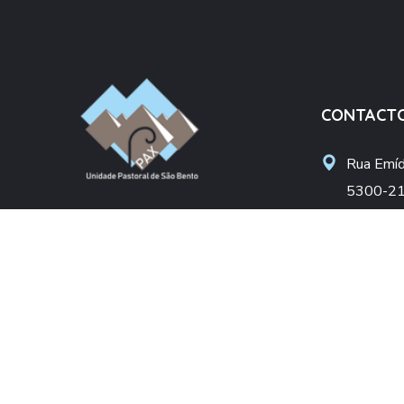
CONTACT
Rua Emídi
5300-21
Unidade Pastoral São Bento
upsbent
Arciprestado de Bragança
apoiosoc
Diocese de Bragança-Miranda
+(351) 
(Chamada pa
DONATIVO
NIF: 50