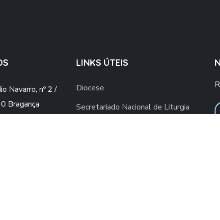
OS
LINKS ÚTEIS
R
Diocese
o Navarro, nº 2 /
0 Bragança
Secretariado Nacional de Liturgia
o@gmail.com
Vaticano
ial.upsb@gmail.com
Conferência Episcopal Portuguesa
960 436 409
ra rede móvel nacional)
2 776 498