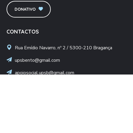
DONATIVO
CONTACTOS
Rua Emídio Navarro, nº 2 / 5300-210 Bragança
upsbento@gmail.com
apoiosocial.upsb@gmail.com
+(351) 960 436 409
(Chamada para rede móvel nacional)
NIF: 502 776 498