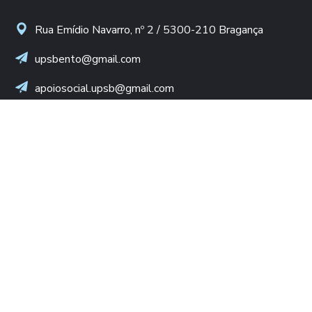
Rua Emídio Navarro, nº 2 / 5300-210 Bragança
upsbento@gmail.com
apoiosocial.upsb@gmail.com
+(351) 960 436 409
(Chamada para rede móvel nacional)
NIF: 502 776 498
LINKS ÚTEIS
Diocese