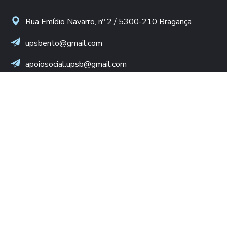
Rua Emídio Navarro, nº 2 / 5300-210 Bragança
upsbento@gmail.com
apoiosocial.upsb@gmail.com
+(351) 960 436 409
(Chamada para rede móvel nacional)
NIF: 502 776 498
LINKS ÚTEIS
Diocese