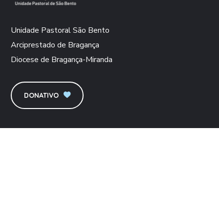
Unidade Pastoral São Bento
Arciprestado de Bragança
Diocese de Bragança-Miranda
DONATIVO
CONTACTOS
Rua Emídio Navarro, nº 2 / 5300-210 Bragança
upsbento@gmail.com
apoiosocial.upsb@gmail.com