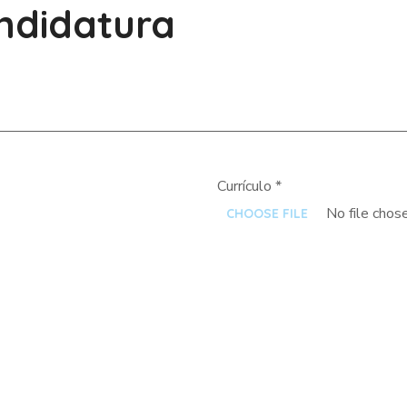
ndidatura
Currículo
*
No file chos
CHOOSE FILE