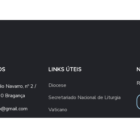
OS
LINKS ÚTEIS
R
Diocese
o Navarro, nº 2 /
0 Bragança
Secretariado Nacional de Liturgia
o@gmail.com
Vaticano
ial.upsb@gmail.com
Conferência Episcopal Portuguesa
960 436 409