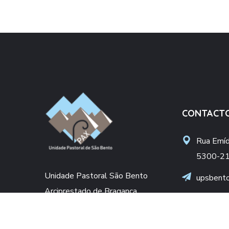
CONTACT
Rua Emídi
5300-21
Unidade Pastoral São Bento
upsbent
Arciprestado de Bragança
apoiosoc
Diocese de Bragança-Miranda
+(351) 